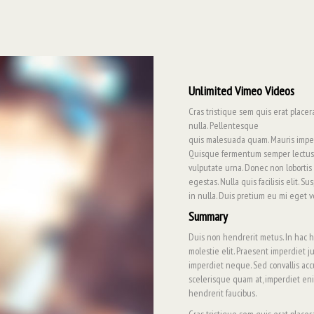
Unlimited Vimeo Videos
Cras tristique sem quis erat place
nulla. Pellentesque
quis malesuada quam. Mauris imperdi
Quisque fermentum semper lectus,
vulputate urna. Donec non lobortis 
egestas. Nulla quis facilisis elit. 
in nulla. Duis pretium eu mi eget v
Summary
Duis non hendrerit metus. In hac h
molestie elit. Praesent imperdiet ju
imperdiet neque. Sed convallis acc
scelerisque quam at, imperdiet eni
hendrerit faucibus.