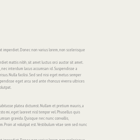
rat imperdiet. Donec non varius lorem, non scelerisque
et mattis nibh, sit amet luctus orci auctor sit amet.
 nec interdum lacus accumsan id. Suspendisse a
risus. Nulla facilisi. Sed sed nisi eget metus semper
Suspendisse eget arcu sed ante rhoncus viverra ultrices
olutpat.
abitasse platea dictumst. Nullam et pretium mauris, a
sto mi, eget laoreet nisl tempor vel. Phasellus quis
umsan gravida. Quisque nec nunc convallis,
m. Proin at volutpat est. Vestibulum vitae sem sed nunc