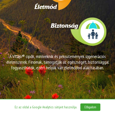
A Vitajó® cipók, miniveknik és péksütemények újgenerációs
élelmiszerek. Finomak, támogatják az egészséget, biztonsággal
fogyaszthatók, ezért helyük van életmódod alakításában.
Ez az oldal a Google Analytics sütijeit használja.
Elfogadom